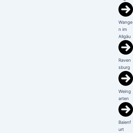
Wange
n im
Allgäu
Raven
sburg
Weing
arten
Baienf
urt