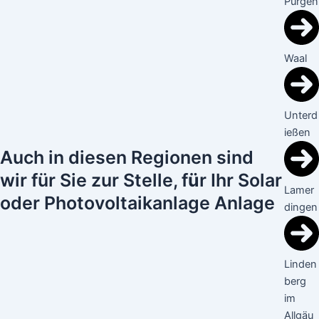
Pürgen
Waal
Unterd
ießen
Auch in diesen Regionen sind
wir für Sie zur Stelle, f
ü
r Ihr Solar
Lamer
oder Photovoltaikanlage Anlage
dingen
Linden
berg
im
Allgäu