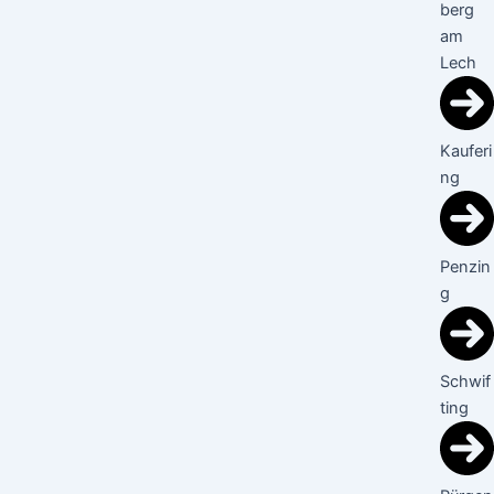
berg
am
Lech
Kauferi
ng
Penzin
g
Schwif
ting