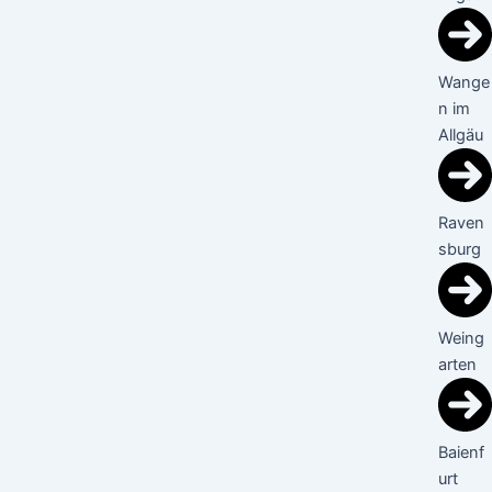
Wange
n im
Allgäu
Raven
sburg
Weing
arten
Baienf
urt