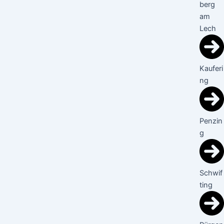
berg
am
Lech
Kauferi
ng
Penzin
g
Schwif
ting