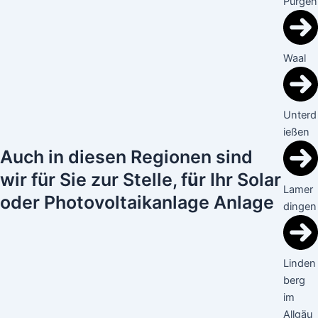
Pürgen
Waal
Unterd
ießen
Auch in diesen Regionen sind
wir für Sie zur Stelle, f
ü
r Ihr Solar
Lamer
oder Photovoltaikanlage Anlage
dingen
Linden
berg
im
Allgäu