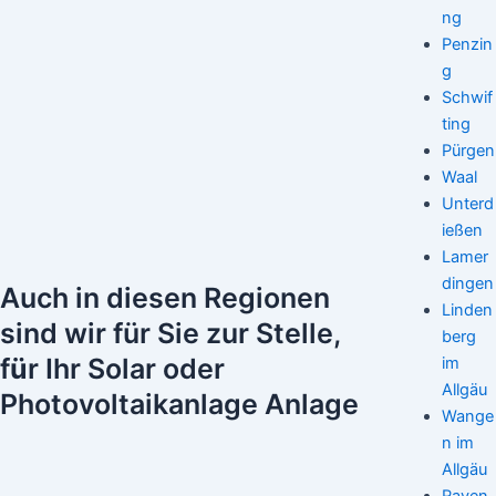
ng
Penzin
g
Schwif
ting
Pürgen
Waal
Unterd
ießen
Lamer
dingen
Auch in diesen Regionen
Linden
sind wir für Sie zur Stelle,
berg
f
ü
r Ihr Solar oder
im
Allgäu
Photovoltaikanlage Anlage
Wange
n im
Allgäu
Raven