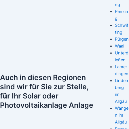
ng
Penzin
g
Schwif
ting
Pürgen
Waal
Unterd
ießen
Lamer
dingen
Auch in diesen Regionen
Linden
sind wir für Sie zur Stelle,
berg
f
ü
r Ihr Solar oder
im
Allgäu
Photovoltaikanlage Anlage
Wange
n im
Allgäu
Raven